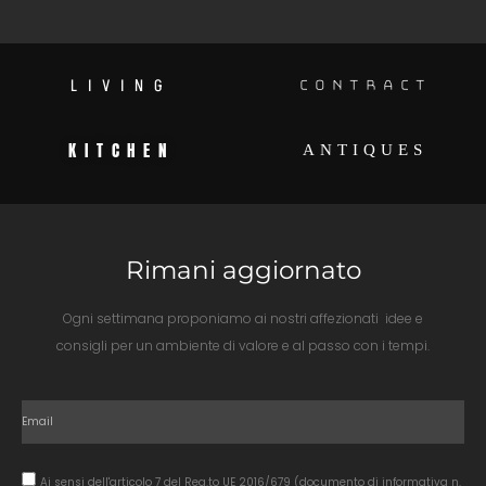
LIVING
CONTRACT
KITCHEN
ANTIQUES
Rimani aggiornato
Ogni settimana proponiamo ai nostri affezionati idee e
consigli per un ambiente di valore e al passo con i tempi.
Ai sensi dell'articolo 7 del Reg.to UE 2016/679 (documento di informativa n.