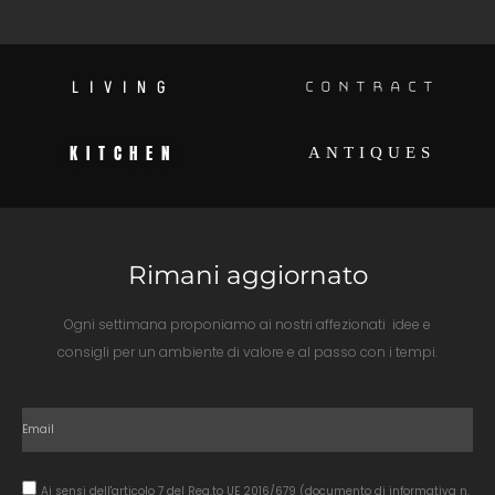
LIVING
CONTRACT
KITCHEN
ANTIQUES
Rimani aggiornato
Ogni settimana proponiamo ai nostri affezionati idee e
consigli per un ambiente di valore e al passo con i tempi.
Ai sensi dell'articolo 7 del Reg.to UE 2016/679 (documento di informativa n.